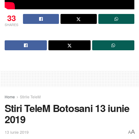
33
SHARES
Home
Stirile TeleM
Stiri TeleM Botosani 13 iunie
2019
A
13 iunie 2019
A