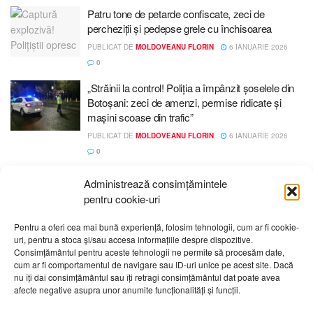
Patru tone de petarde confiscate, zeci de
percheziții și pedepse grele cu închisoarea
PUBLICAT DE
MOLDOVEANU FLORIN
6 IANUARIE 2026
0
„Străinii la control! Poliția a împânzit șoselele din
Botoșani: zeci de amenzi, permise ridicate și
mașini scoase din trafic”
PUBLICAT DE
MOLDOVEANU FLORIN
6 IANUARIE 2026
0
Administrează consimțămintele
pentru cookie-uri
Pentru a oferi cea mai bună experiență, folosim tehnologii, cum ar fi cookie-
uri, pentru a stoca și/sau accesa informațiile despre dispozitive.
Despre noi
Publicitate
Contact
Politică de confidențialitate
Consimțământul pentru aceste tehnologii ne permite să procesăm date,
Cod Deontologic
Grila de programe
cum ar fi comportamentul de navigare sau ID-uri unice pe acest site. Dacă
nu îți dai consimțământul sau îți retragi consimțământul dat poate avea
afecte negative asupra unor anumite funcționalități și funcții.
Daca sunteti martorul unor evenimente importante vă rugăm
să ne contactați pe email:
telembotosani.tv@gmail.com