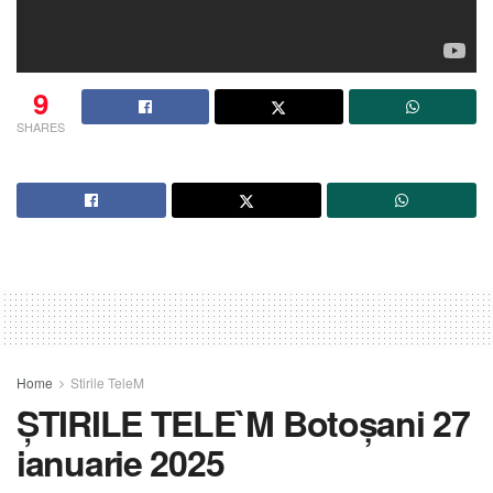
9
SHARES
Home
Stirile TeleM
ȘTIRILE TELE`M Botoșani 27
ianuarie 2025