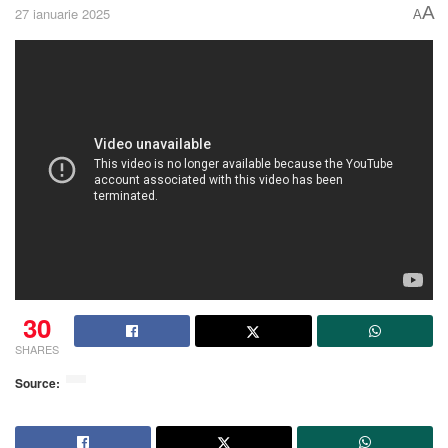
A
27 ianuarie 2025
A
30
SHARES
Source: