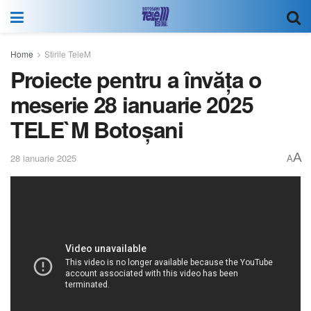
Home
Stirile TeleM
Proiecte pentru a învăța o
meserie 28 ianuarie 2025
TELE`M Botoșani
A
28 ianuarie 2025
A