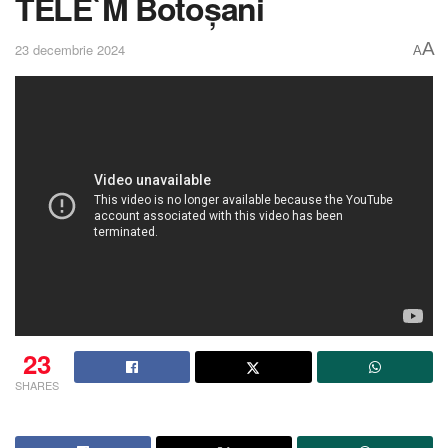
TELE`M Botoșani
A
23 decembrie 2024
A
23
SHARES