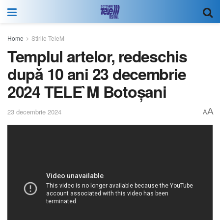
Home
Stirile TeleM
Templul artelor, redeschis
după 10 ani 23 decembrie
2024 TELE`M Botoșani
A
23 decembrie 2024
A