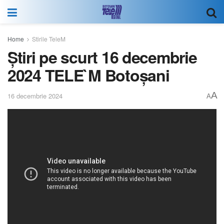
Home
Stirile TeleM
Știri pe scurt 16 decembrie
2024 TELE`M Botoșani
A
16 decembrie 2024
A