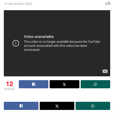
A
16 decembrie 2024
A
12
SHARES