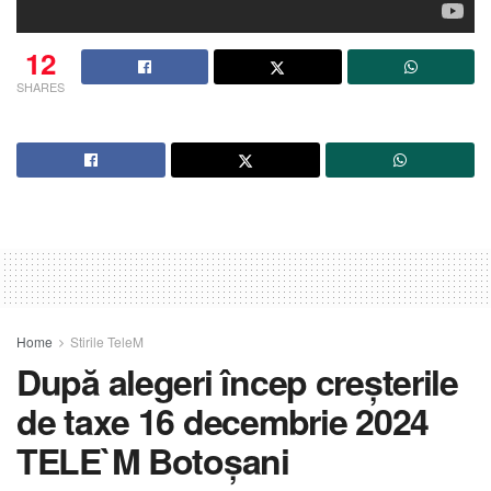
12
SHARES
Home
Stirile TeleM
După alegeri încep creșterile
de taxe 16 decembrie 2024
TELE`M Botoșani