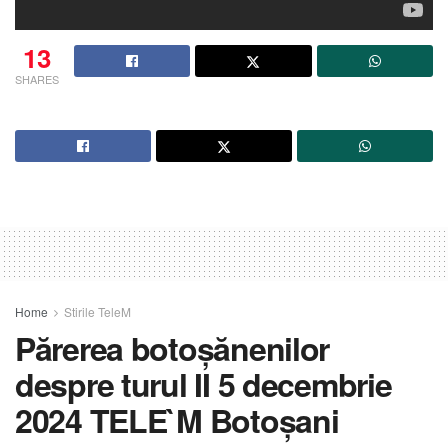
13
SHARES
Home
Stirile TeleM
Părerea botoșănenilor
despre turul II 5 decembrie
2024 TELE`M Botoșani