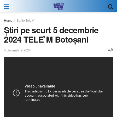
Home
Stirile TeleM
Știri pe scurt 5 decembrie
2024 TELE`M Botoșani
A
5 decembrie 2024
A