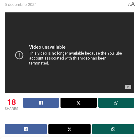
A
5 decembrie 2024
A
18
SHARES