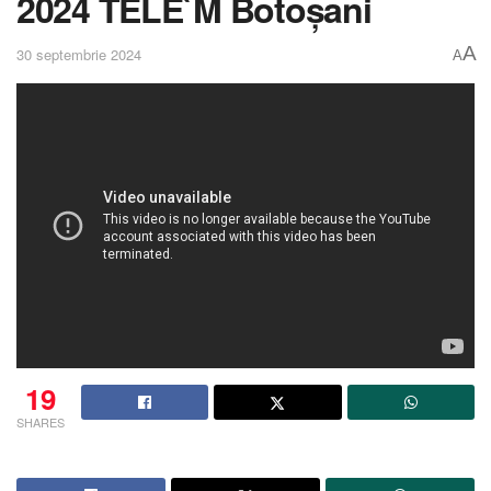
2024 TELE`M Botoșani
A
30 septembrie 2024
A
19
SHARES