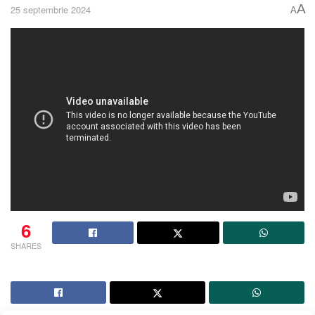
A
25 septembrie 2024
A
6
SHARES