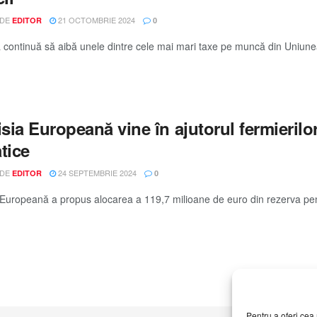
 DE
21 OCTOMBRIE 2024
EDITOR
0
continuă să aibă unele dintre cele mai mari taxe pe muncă din Uniunea 
ia Europeană vine în ajutorul fermierilor
tice
 DE
24 SEPTEMBRIE 2024
EDITOR
0
Europeană a propus alocarea a 119,7 milioane de euro din rezerva pentru 
Pentru a oferi cea 