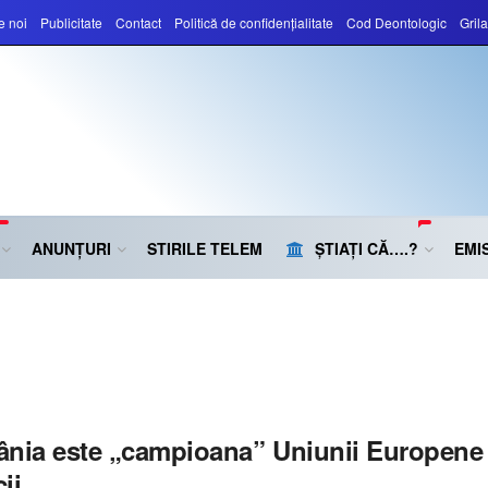
e noi
Publicitate
Contact
Politică de confidențialitate
Cod Deontologic
Gril
ANUNȚURI
STIRILE TELEM
ȘTIAȚI CĂ….?
EMIS
nia este „campioana” Uniunii Europene î
ii