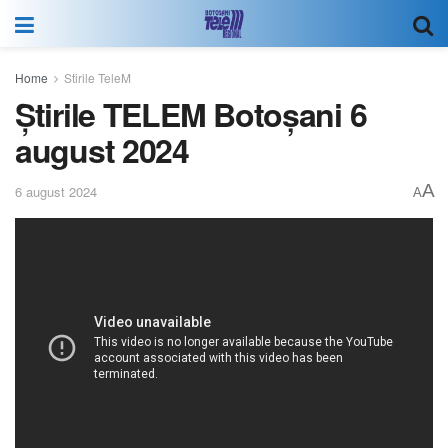
Home
Stirile TeleM
Știrile TELEM Botoșani 6
august 2024
A
6 august 2024
A