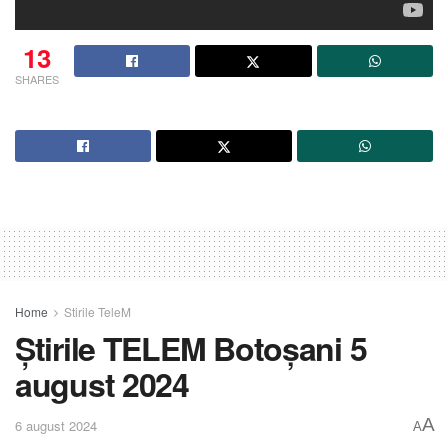
13
SHARES
Home
Stirile TeleM
Știrile TELEM Botoșani 5
august 2024
A
6 august 2024
A