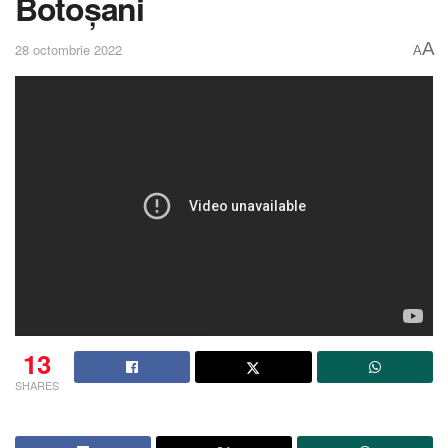
Botoșani
A
28 octombrie 2022
A
13
SHARES