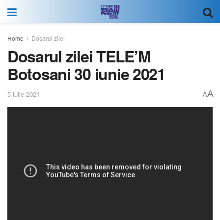
Home
Dosarul zilei
Dosarul zilei TELE’M
Botosani 30 iunie 2021
A
5 iulie 2021
A