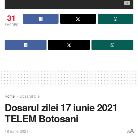
31
SHARES
Home
Dosarul zilei
Dosarul zilei 17 iunie 2021
TELEM Botosani
A
18 iunie 2021
A