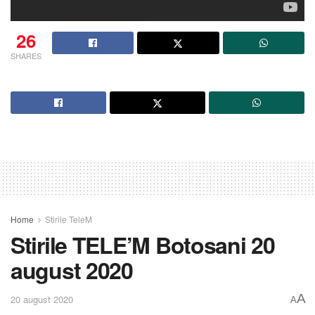
26
SHARES
Home
Stirile TeleM
Stirile TELE’M Botosani 20
august 2020
A
20 august 2020
A