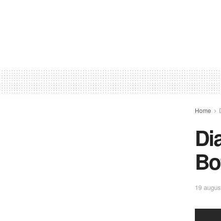
Home
Di
Bo
19 augus