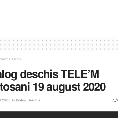
Dialog Deschis
alog deschis TELE’M
tosani 19 august 2020
t 2020
in
Dialog Deschis
A