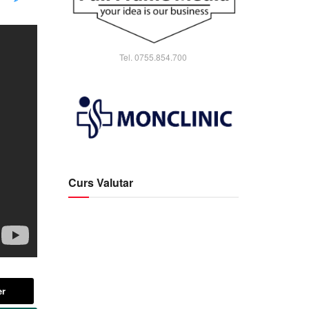
Tel. 0755.854.700
Curs Valutar
er