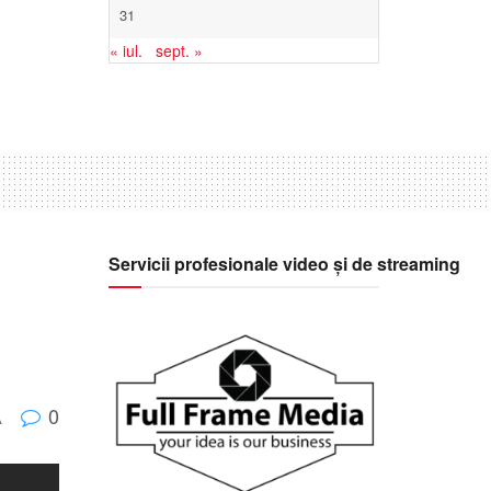
31
« iul.
sept. »
Servicii profesionale video și de streaming
0
A