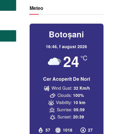
Meteo
Botoșani
16:46,
f august 2026
24
°C
Cer Acoperit De Nori
Wind Gust:
32 Km/h
Clouds:
100%
Visibility:
10 km
Sunrise:
05:59
Sunset:
20:39
57
1018
27