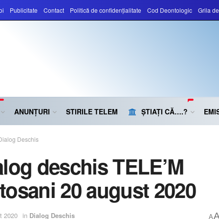
oi
Publicitate
Contact
Politică de confidențialitate
Cod Deontologic
Grila d
ANUNȚURI
STIRILE TELEM
ȘTIAȚI CĂ….?
EMIS
Dialog Deschis
alog deschis TELE’M
tosani 20 august 2020
t 2020
in
Dialog Deschis
A