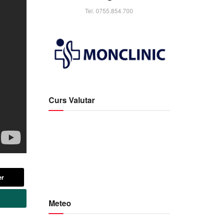
Tel. 0755.854.700
Curs Valutar
er
Meteo