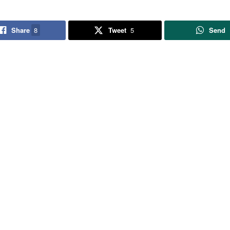
Share
8
Tweet
5
Send