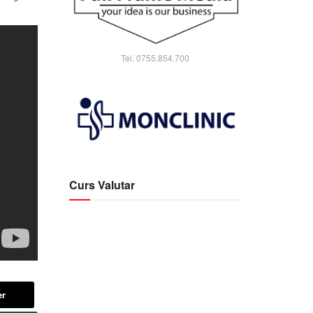
Tel. 0755.854.700
Curs Valutar
er