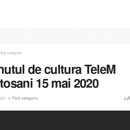
Fără categorie
nutul de cultura TeleM
tosani 15 mai 2020
020
in
Fără categorie
A