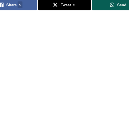
Share
5
Tweet
3
Send