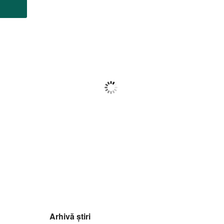
Botoșani
15:30,
f august 2026
29
°C
Cer Acoperit De Nori
Wind Gust:
23 Km/h
Clouds:
97%
Visibility:
10 km
Sunrise:
05:59
Sunset:
20:39
49
1018
14
%
mb
Km/h
Arhivă știri