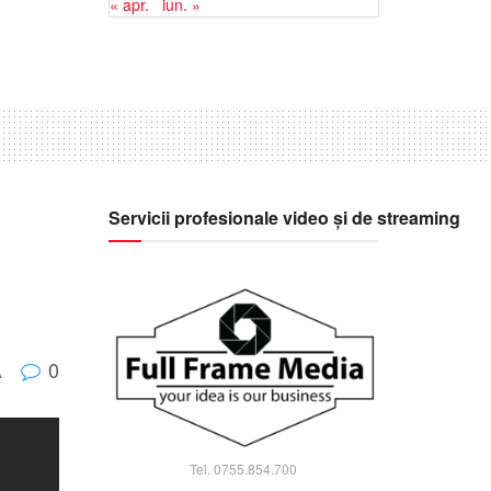
« apr.
iun. »
Servicii profesionale video și de streaming
0
A
Tel. 0755.854.700