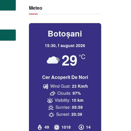
Meteo
Botoșani
15:30,
f august 2026
29
°C
Cer Acoperit De Nori
Wind Gust:
23 Km/h
Clouds:
97%
Visibility:
10 km
Sunrise:
05:59
Sunset:
20:39
49
1018
14