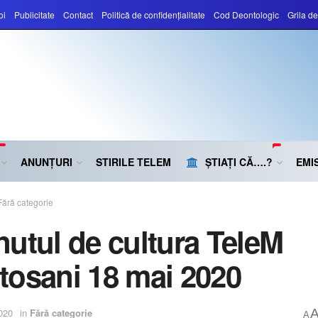
oi
Publicitate
Contact
Politică de confidențialitate
Cod Deontologic
Grila d
ANUNȚURI
STIRILE TELEM
ȘTIAȚI CĂ….?
EMIS
Fără categorie
nutul de cultura TeleM
tosani 18 mai 2020
020
in
Fără categorie
A