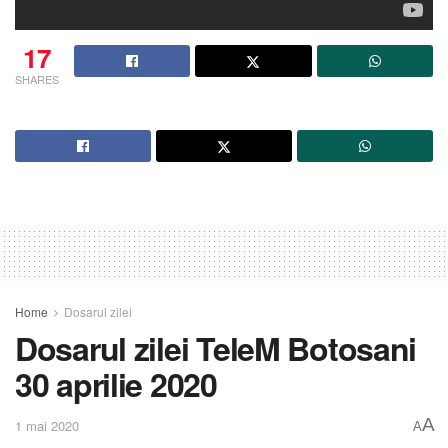
17
SHARES
Home
Dosarul zilei
Dosarul zilei TeleM Botosani
30 aprilie 2020
A
1 mai 2020
A