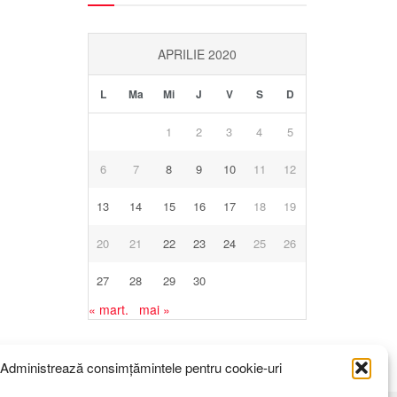
APRILIE 2020
L
Ma
Mi
J
V
S
D
1
2
3
4
5
6
7
8
9
10
11
12
13
14
15
16
17
18
19
20
21
22
23
24
25
26
27
28
29
30
« mart.
mai »
Administrează consimțămintele pentru cookie-uri