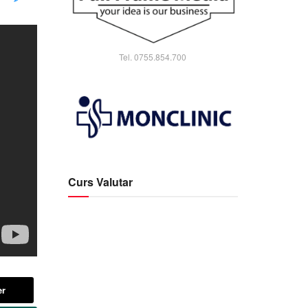
Tel. 0755.854.700
Curs Valutar
er