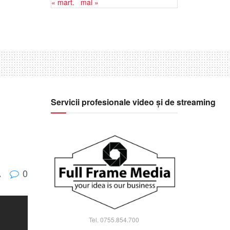
« mart.
mai »
Servicii profesionale video și de streaming
0
A
Tel. 0755.854.700