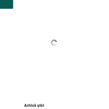
Botoșani
09:16,
f august 2026
28
°C
Cer Senin
Wind Gust:
5 Km/h
Clouds:
8%
Visibility:
10 km
Sunrise:
05:57
Sunset:
20:40
67
1014
5
%
mb
Km/h
Arhivă știri