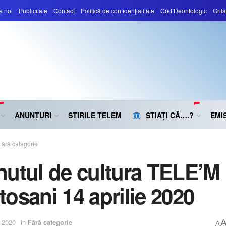
e noi
Publicitate
Contact
Politică de confidențialitate
Cod Deontologic
Gril
ANUNȚURI
STIRILE TELEM
ȘTIAȚI CĂ….?
EMIS
Fără categorie
nutul de cultura TELE’M
tosani 14 aprilie 2020
e 2020
in
Fără categorie
A