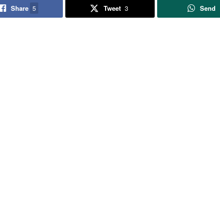
Share
5
Tweet
3
Send