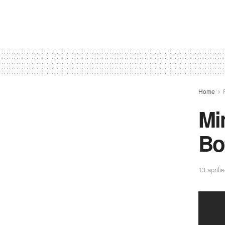
Home
Mi
Bo
13 aprili