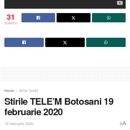
31
SHARES
Home
Stirile TeleM
Stirile TELE’M Botosani 19
februarie 2020
A
19 februarie 2020
A