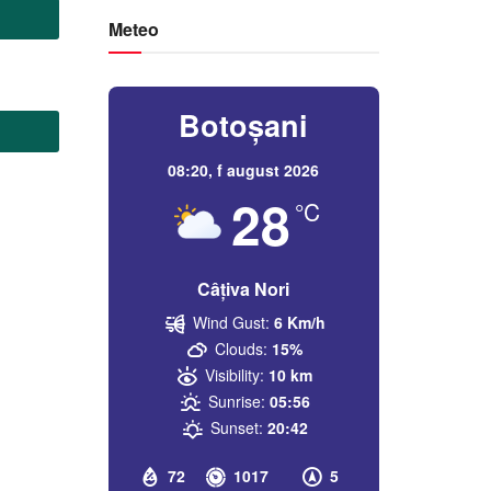
Meteo
Botoșani
08:20,
f august 2026
28
°C
Câțiva Nori
Wind Gust:
6 Km/h
Clouds:
15%
Visibility:
10 km
Sunrise:
05:56
Sunset:
20:42
72
1017
5