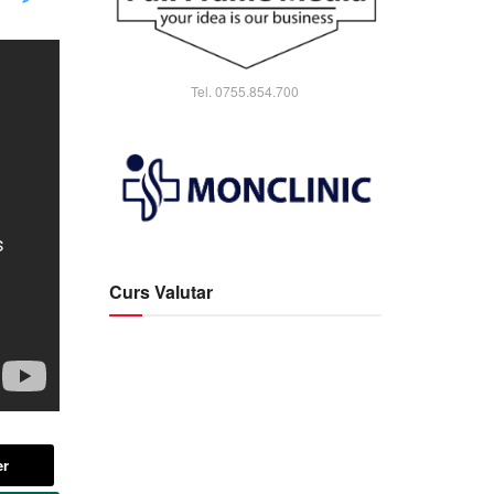
Tel. 0755.854.700
Curs Valutar
er