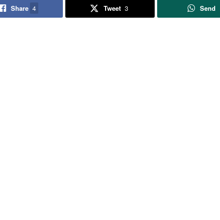
Share
4
Tweet
3
Send