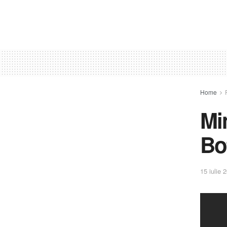
Home
Mi
Bo
15 iulie 