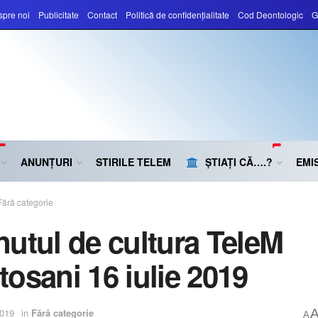
pre noi
Publicitate
Contact
Politică de confidențialitate
Cod Deontologic
G
ANUNȚURI
STIRILE TELEM
ȘTIAȚI CĂ….?
EMIS
Fără categorie
nutul de cultura TeleM
tosani 16 iulie 2019
2019
in
Fără categorie
A