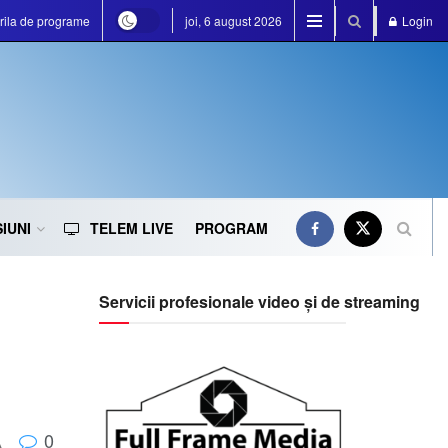
rila de programe
joi, 6 august 2026
Login
IUNI
TELEM LIVE
PROGRAM
Servicii profesionale video și de streaming
0
A