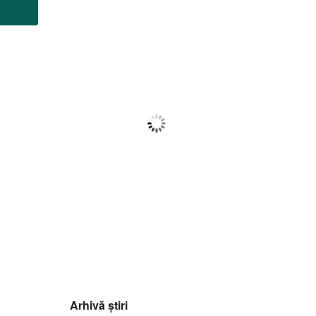
Botoșani
08:21,
f august 2026
28
°C
Câțiva Nori
Wind Gust:
6 Km/h
Clouds:
15%
Visibility:
10 km
Sunrise:
05:56
Sunset:
20:42
72
1017
5
%
mb
Km/h
Arhivă știri