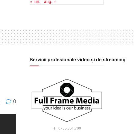
« iun.
aug. »
Servicii profesionale video și de streaming
0
A
Tel. 0755.854.700