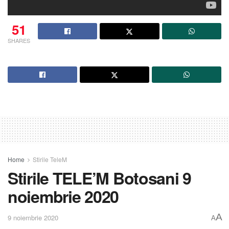
51
SHARES
Home
Stirile TeleM
Stirile TELE’M Botosani 9
noiembrie 2020
A
9 noiembrie 2020
A