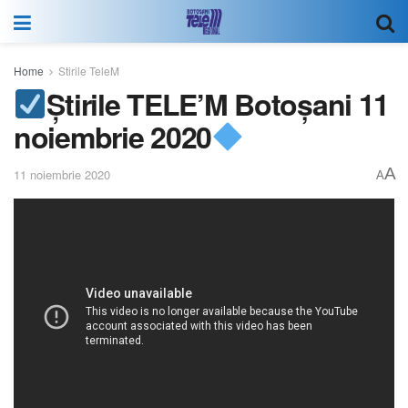
Home
Stirile TeleM
Știrile TELE’M Botoșani 11
noiembrie 2020
A
11 noiembrie 2020
A